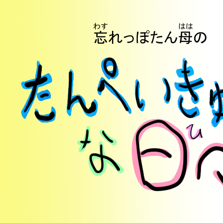
内
容
を
ス
キ
ッ
プ